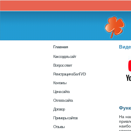
Главная
Виде
Как создать сайт
Вопрос ответ
Регистрация в БелГИЭ
Контакты
Цена сайта
Оплата сайта
Функ
Договор
На на
Примеры сайтов
привл
наибо
Отзывы
клико