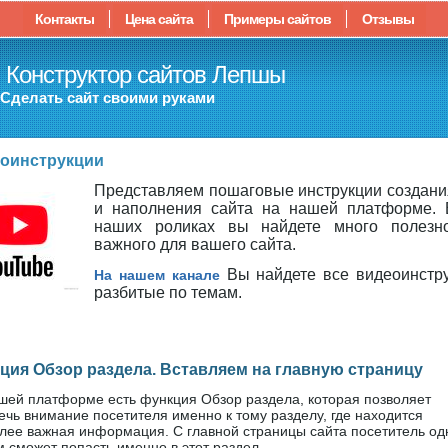
Контакты
Цена сайта
Примеры сайтов
Отзывы
Конструктор сайтов Лепшы
Сделать сайт своими руками
оинструкции
Представляем пошаговые инструкции создани
и наполнения сайта на нашей платформе. 
наших роликах вы найдете много полезн
важного для вашего сайта.
Вы найдете все видеоинстру
На нашем канале
разбитые по темам.
ция Обзор раздела. Вставляем на главную страницу
шей платформе есть функция Обзор раздела, которая позволяет
ечь внимание посетителя именно к тому разделу, где находится
лее важная информация. С главной страницы сайта посетитель о
м сможет попасть именно в этот раздел.