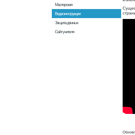
Мастерская
Сущес
стран
Видеоинструкции
Защита данных
Сайт учителя
Обновл