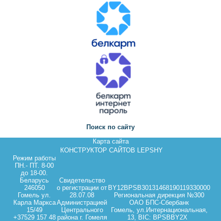
Поиск по сайту
Карта сайта
КОНСТРУКТОР САЙТОВ LEPSHY
Режим работы
ПН.- ПТ. 8-00
до 18-00.
Беларусь
Свидетельство
246050
о регистрации от
BY12BPSB30131468190119330000
Гомель ул.
28.07.08
Региональная дирекция №300
Карла Маркса
Администрацией
ОАО БПС-Сбербанк
15/49
Центрального
Гомель, ул.Интернациональная,
+37529 157 48
района г. Гомеля
13, BIC: BPSBBY2X